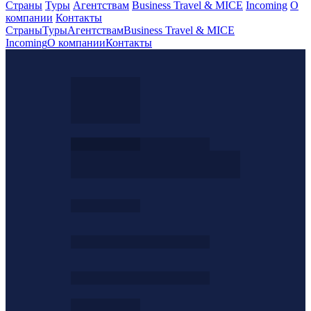
Страны
Туры
Агентствам
Business Travel & MICE
Incoming
О
компании
Контакты
Страны
Туры
Агентствам
Business Travel & MICE
Incoming
О компании
Контакты