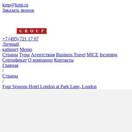
kmp@kmp.ru
Заказать звонок
+7 (495) 721 17 07
Личный
кабинет
Меню
Страны
Туры
Агентствам
Business Travel
MICE
Incoming
Сертификат
О компании
Контакты
Главная
/
Страны
/
Four Seasons Hotel London at Park Lane, London
Four Seasons Hotel London at
Park Lane, London
5*