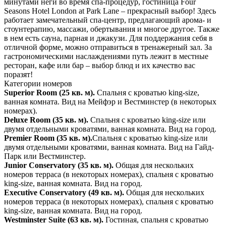
минутами неги во время спа-процедур, гостиница Four
Seasons Hotel London at Park Lane – прекрасный выбор! Здесь
работает замечательный спа-центр, предлагающий арома- и
стоунтерапию, массажи, обертывания и многое другое. Также
в нем есть сауна, парная и джакузи. Для поддержания себя в
отличной форме, можно отправиться в тренажерный зал. За
гастрономическими наслаждениями путь лежит в местные
ресторан, кафе или бар – выбор блюд и их качество вас
поразят!
Категории номеров
Superior Room (25 кв. м).
Спальня с кроватью king-size,
ванная комната. Вид на Мейфэр и Вестминстер (в некоторых
номерах).
Deluxe Room (35 кв. м).
Спальня с кроватью king-size или
двумя отдельными кроватями, ванная комната. Вид на город.
Premier Room (35 кв. м).
Спальня с кроватью king-size или
двумя отдельными кроватями, ванная комната. Вид на Гайд-
Парк или Вестминстер.
Junior Conservatory (35 кв. м).
Общая для нескольких
номеров терраса (в некоторых номерах), спальня с кроватью
king-size, ванная комната. Вид на город.
Executive Conservatory (49 кв. м).
Общая для нескольких
номеров терраса (в некоторых номерах), спальня с кроватью
king-size, ванная комната. Вид на город.
Westminster Suite (63 кв. м).
Гостиная, спальня с кроватью