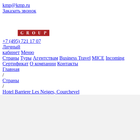
kmp@kmp.ru
Заказать звонок
+7 (495) 721 17 07
Личный
кабинет
Меню
Страны
Туры
Агентствам
Business Travel
MICE
Incoming
Сертификат
О компании
Контакты
Главная
/
Страны
/
Hotel Barriere Les Neiges, Courchevel
Hotel Barriere Les Neiges,
Courchevel
5*