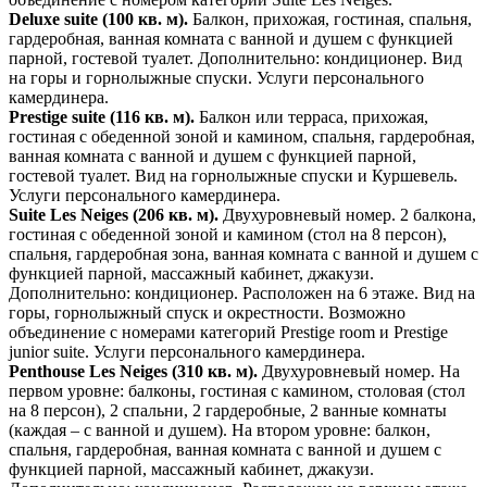
Deluxe suite (100 кв. м).
Балкон, прихожая, гостиная, спальня,
гардеробная, ванная комната с ванной и душем с функцией
парной, гостевой туалет. Дополнительно: кондиционер. Вид
на горы и горнолыжные спуски. Услуги персонального
камердинера.
Prestige suite (116 кв. м).
Балкон или терраса, прихожая,
гостиная с обеденной зоной и камином, спальня, гардеробная,
ванная комната с ванной и душем с функцией парной,
гостевой туалет. Вид на горнолыжные спуски и Куршевель.
Услуги персонального камердинера.
Suite Les Neiges (206 кв. м).
Двухуровневый номер. 2 балкона,
гостиная с обеденной зоной и камином (стол на 8 персон),
спальня, гардеробная зона, ванная комната с ванной и душем с
функцией парной, массажный кабинет, джакузи.
Дополнительно: кондиционер. Расположен на 6 этаже. Вид на
горы, горнолыжный спуск и окрестности. Возможно
объединение с номерами категорий Prestige room и Prestige
junior suite. Услуги персонального камердинера.
Penthouse Les Neiges (310 кв. м).
Двухуровневый номер. На
первом уровне: балконы, гостиная с камином, столовая (стол
на 8 персон), 2 спальни, 2 гардеробные, 2 ванные комнаты
(каждая – с ванной и душем). На втором уровне: балкон,
спальня, гардеробная, ванная комната с ванной и душем с
функцией парной, массажный кабинет, джакузи.