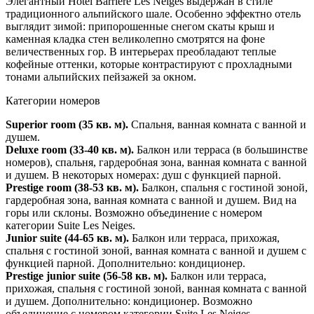
Элегантный Hotel Barriere Les Neiges выдержан в стиле
традиционного альпийского шале. Особенно эффектно отель
выглядит зимой: припорошенные снегом скаты крыш и
каменная кладка стен великолепно смотрятся на фоне
величественных гор. В интерьерах преобладают теплые
кофейные оттенки, которые контрастируют с прохладными
тонами альпийских пейзажей за окном.
Категории номеров
Superior room (35 кв. м).
Спальня, ванная комната с ванной и
душем.
Deluxe room (33-40 кв. м).
Балкон или терраса (в большинстве
номеров), спальня, гардеробная зона, ванная комната с ванной
и душем. В некоторых номерах: душ с функцией парной.
Prestige room (38-53 кв. м).
Балкон, спальня с гостиной зоной,
гардеробная зона, ванная комната с ванной и душем. Вид на
горы или склоны. Возможно объединение с номером
категории Suite Les Neiges.
Junior suite (44-65 кв. м).
Балкон или терраса, прихожая,
спальня с гостиной зоной, ванная комната с ванной и душем с
функцией парной. Дополнительно: кондиционер.
Prestige junior suite (56-58 кв. м).
Балкон или терраса,
прихожая, спальня с гостиной зоной, ванная комната с ванной
и душем. Дополнительно: кондиционер. Возможно
объединение с номером категории Suite Les Neiges.