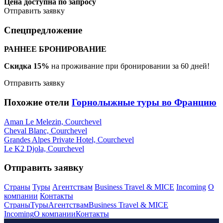
Цена доступна по запросу
Отправить заявку
Спецпредложение
РАННЕЕ БРОНИРОВАНИЕ
Скидка 15%
на проживание при бронировании за 60 дней!
Отправить заявку
Похожие отели
Горнолыжные туры во Францию
Aman Le Melezin, Courchevel
Cheval Blanc, Courchevel
Grandes Alpes Private Hotel, Courchevel
Le K2 Djola, Courchevel
Отправить заявку
Страны
Туры
Агентствам
Business Travel & MICE
Incoming
О
компании
Контакты
Страны
Туры
Агентствам
Business Travel & MICE
Incoming
О компании
Контакты