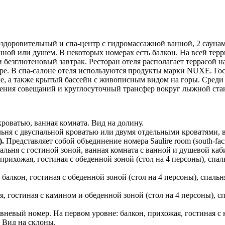
здоровительный и спа-центр с гидромассажной ванной, 2 саунам
ной или душем. В некоторых номерах есть балкон. На всей терр
и безглютеновый завтрак. Ресторан отеля располагает террасой
аре. В спа-салоне отеля используются продукты марки NUXE. Гос
е, а также крытый бассейн с живописным видом на горы. Среди 
едения совещаний и круглосуточный трансфер вокруг лыжной ста
роватью, ванная комната. Вид на долину.
льня с двуспальной кроватью или двумя отдельными кроватями, 
).
Представляет собой объединение номера Saulire room (south-facin
альня с гостиной зоной, ванная комната с ванной и душевой ка
прихожая, гостиная с обеденной зоной (стол на 4 персоны), спа
алкон, гостиная с обеденной зоной (стол на 4 персоны), спальн
, гостиная с камином и обеденной зоной (стол на 4 персоны), с
невый номер. На первом уровне: балкон, прихожая, гостиная с 
. Вид на склоны.