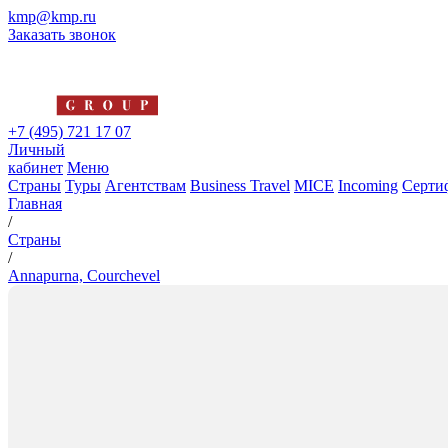
kmp@kmp.ru
Заказать звонок
+7 (495) 721 17 07
Личный
кабинет
Меню
Страны
Туры
Агентствам
Business Travel
MICE
Incoming
Серти
Главная
/
Страны
/
Annapurna, Courchevel
Annapurna, Courchevel
5*