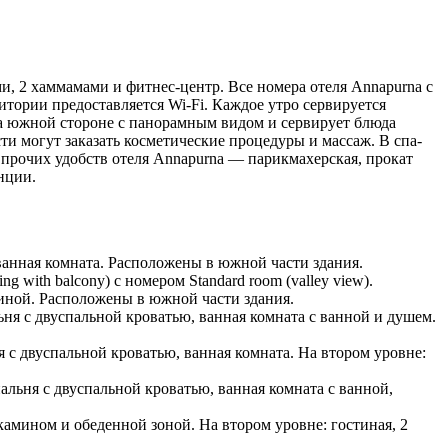
и, 2 хаммамами и фитнес-центр. Все номера отеля Annapurna с
итории предоставляется Wi-Fi. Каждое утро сервируется
 на южной стороне с панорамным видом и сервирует блюда
ти могут заказать косметические процедуры и массаж. В спа-
прочих удобств отеля Annapurna — парикмахерская, прокат
нции.
ванная комната. Расположены в южной части здания.
g with balcony) с номером Standard room (valley view).
биной. Расположены в южной части здания.
льня с двуспальной кроватью, ванная комната с ванной и душем.
я с двуспальной кроватью, ванная комната. На втором уровне:
пальня с двуспальной кроватью, ванная комната с ванной,
камином и обеденной зоной. На втором уровне: гостиная, 2