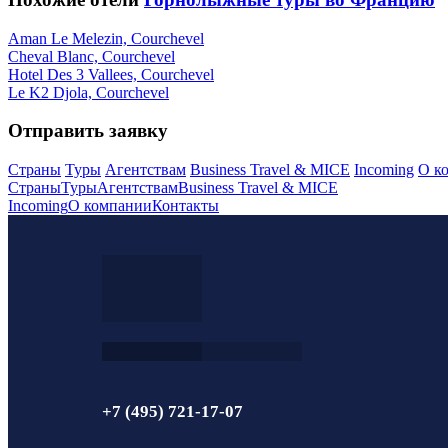
Aman Le Melezin, Courchevel
Cheval Blanc, Courchevel
Hotel Des 3 Vallees, Courchevel
Le K2 Djola, Courchevel
Отправить заявку
Страны
Туры
Агентствам
Business Travel & MICE
Incoming
О к
Страны
Туры
Агентствам
Business Travel & MICE
Incoming
О компании
Контакты
+7 (495) 721-17-07