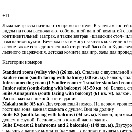
+11
Лыжные трассы начинаются прямо от отеля. К услугам гостей о
видом на горы располагают собственной ванной комнатой с ван
континентальный завтрак, а также завтрак «шведский стол» ил
изысканной кухни. Вечером гости могут заказать коктейли в б
салоне также есть единственный открытый бассейн в Куршевел
лыжного снаряжения, детская комната для игр, залы для пров
Категории номеров
Standard room (valley view) (26 кв. м).
Спальня с двуспальной к
Saulire room (south-facing with balcony)
(30 кв. м).
Балкон, спа
Interconnecting room (1 Saulire room + 1 smaller standard room
Junior suite (south-facing with balcony) (45-50 кв. м).
Балкон, сп
Suite Annapurna (south-facing with balcony) (61 кв. м).
Балкон, 
Расположены в южной части здания.
Makalu suite (65 кв).
Двухуровневый номер. На первом уровне: б
гостиная зона, ванная комната с душем. Вид на долину.
Sui
te K2 (south-facing with balcony) (94 кв. м).
Балкон, прихожая
душем и сауной. Расположен в южной части здания.
Suite Everest (2 bathrooms and 2 balconies) (149 кв. м).
Двухуров
спальни, 2 ванные комнаты (каждая – с ванной и душем), сауна