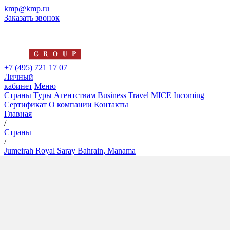
kmp@kmp.ru
Заказать звонок
+7 (495) 721 17 07
Личный
кабинет
Меню
Страны
Туры
Агентствам
Business Travel
MICE
Incoming
Сертификат
О компании
Контакты
Главная
/
Страны
/
Jumeirah Royal Saray Bahrain, Manama
Jumeirah Royal Saray
Bahrain, Manama
5*