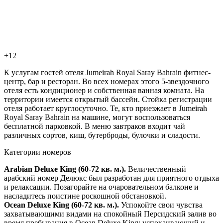
+12
К услугам гостей отеля Jumeirah Royal Saray Bahrain фитнес-
центр, бар и ресторан. Во всех номерах этого 5-звездочного
отеля есть кондиционер и собственная ванная комната. На
территории имеется открытый бассейн. Стойка регистрации
отеля работает круглосуточно. Те, кто приезжает в Jumeirah
Royal Saray Bahrain на машине, могут воспользоваться
бесплатной парковкой. В меню завтраков входит чай
различных сортов, киш, бутерброды, булочки и сладости.
Категории номеров
Arabian Deluxe King (60-72 кв. м.).
Величественный
арабский номер Делюкс был разработан для приятного отдыха
и релаксации. Позагорайте на очаровательном балконе и
насладитесь поистине роскошной обстановкой.
Ocean Deluxe King (60-72 кв. м.).
Успокойте свои чувства
захватывающими видами на спокойный Персидский залив во
время пребывания в Ocean Deluxe King; успокаивающий и