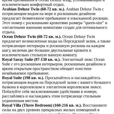
исключительно комфортный отдых.
Arabian Deluxe Twin (60-72 кв. м.).
Arabian Deluxe Twin с
потрясающим видом на море и роскошным дизайном
предлагает безмятежное пребывание в изысканной роскоши.
Этот номер с роскошными кроватями размера "queen-size" и
элегантными ванными комнатами создан для оптимального
отдыха.
Ocean Deluxe Twin (60-72 кв. м.).
Ocean Deluxe Twin
предлагает великолепные виды на Персидский залив, а также
потрясающие интерьеры и роскошную роскошь на каждом
шагу, включая две большие двуспальные кровати и
исключительно стильную ванную комнату.‍
Royal Saray Suite (97-130 кв. м.).
Элегантный люкс Ocean
Suite с его роскошным интерьером, роскошным дизайном и
ярким открытым пространством обещает поистине
незабываемое пребывание.‍
Royal Suite (198 кв. м.).
Просыпайтесь и наслаждайтесь
потрясающим видом на Персидский залив с вашего большого
балкона в королевском и элегантном королевском люксе.
Побалуйте себя эксклюзивными удобствами в номере,
расслабляясь и наслаждаясь этим потрясающе стильным
уединенным местом.
Royal Villa (Three Bedroom) (160-216 кв. м.).
Восстановите
силы на двух уровнях прекрасных жилых помещений в