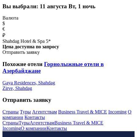
Вы выбрали:
11 августа Вт, 1 ночь
Валюта
$
€
₽
Shahdag Hotel & Spa 5*
Цена доступна по запросу
Отправить заявку
Похожие отели
Горнолыжные отели в
Азербайджане
Gaya Residences, Shahdag
Zirve, Shahdag
Отправить заявку
Страны
Туры
Агентствам
Business Travel & MICE
Incoming
О
компании
Контакты
Страны
Туры
Агентствам
Business Travel & MICE
Incoming
О компании
Контакты