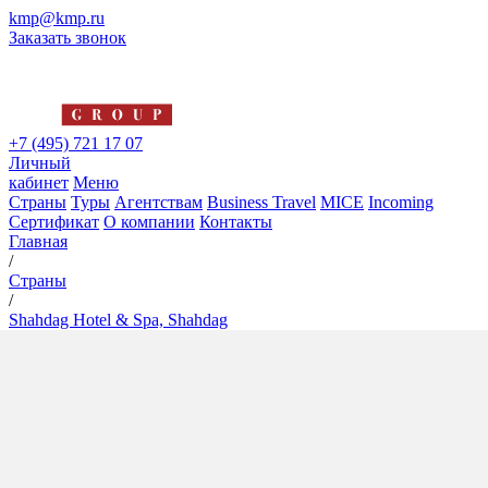
kmp@kmp.ru
Заказать звонок
+7 (495) 721 17 07
Личный
кабинет
Меню
Страны
Туры
Агентствам
Business Travel
MICE
Incoming
Сертификат
О компании
Контакты
Главная
/
Страны
/
Shahdag Hotel & Spa, Shahdag
Shahdag Hotel & Spa,
Shahdag
5*