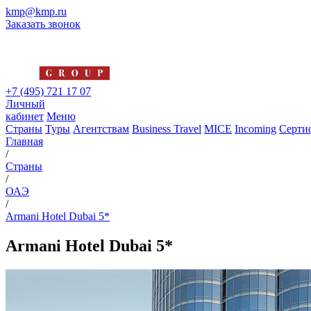
kmp@kmp.ru
Заказать звонок
+7 (495) 721 17 07
Личный
кабинет
Меню
Страны
Туры
Агентствам
Business Travel
MICE
Incoming
Серти
Главная
/
Страны
/
ОАЭ
/
Armani Hotel Dubai 5*
Armani Hotel Dubai 5*