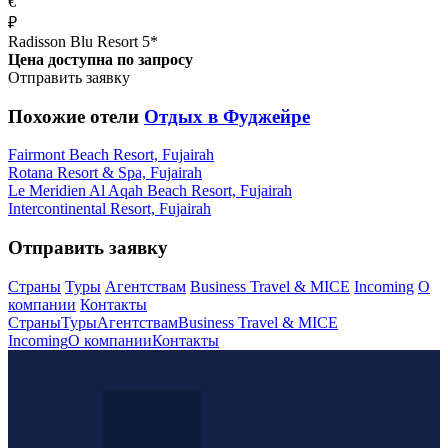
€
₽
Radisson Blu Resort 5*
Цена доступна по запросу
Отправить заявку
Похожие отели
Отдых в Фуджейре
Fairmont Beach Resort, Fujairah
Rotana Resort & Spa, Fujairah
Le Meridien Al Aqah Beach Resort, Fujairah
Intercontinental Resort, Fujairah
Отправить заявку
Страны
Туры
Агентствам
Business Travel & MICE
Incoming
О
компании
Контакты
Страны
Туры
Агентствам
Business Travel & MICE
Incoming
О компании
Контакты