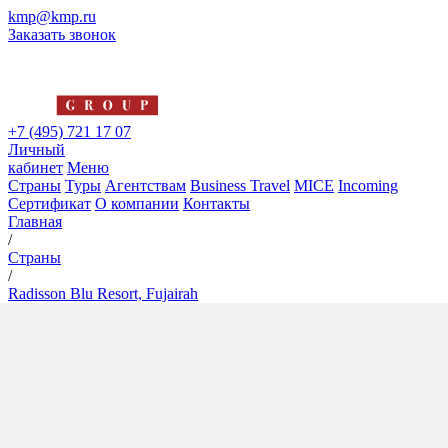
kmp@kmp.ru
Заказать звонок
+7 (495) 721 17 07
Личный
кабинет
Меню
Страны
Туры
Агентствам
Business Travel
MICE
Incoming
Сертификат
О компании
Контакты
Главная
/
Страны
/
Radisson Blu Resort, Fujairah
Radisson Blu Resort, Fujairah
5*