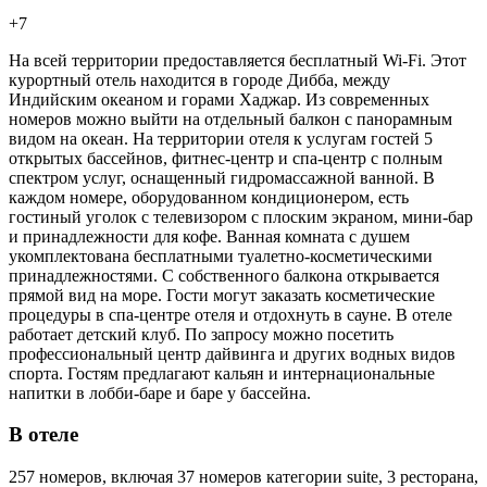
+7
На всей территории предоставляется бесплатный Wi-Fi. Этот
курортный отель находится в городе Дибба, между
Индийским океаном и горами Хаджар. Из современных
номеров можно выйти на отдельный балкон с панорамным
видом на океан. На территории отеля к услугам гостей 5
открытых бассейнов, фитнес-центр и спа-центр с полным
спектром услуг, оснащенный гидромассажной ванной. В
каждом номере, оборудованном кондиционером, есть
гостиный уголок с телевизором с плоским экраном, мини-бар
и принадлежности для кофе. Ванная комната с душем
укомплектована бесплатными туалетно-косметическими
принадлежностями. С собственного балкона открывается
прямой вид на море. Гости могут заказать косметические
процедуры в спа-центре отеля и отдохнуть в сауне. В отеле
работает детский клуб. По запросу можно посетить
профессиональный центр дайвинга и других водных видов
спорта. Гостям предлагают кальян и интернациональные
напитки в лобби-баре и баре у бассейна.
В отеле
257 номеров, включая 37 номеров категории suite, 3 ресторана,